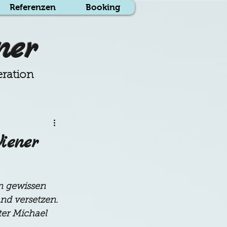
Referenzen
Booking
ner
eration
iener
m gewissen 
d versetzen. 
er Michael 