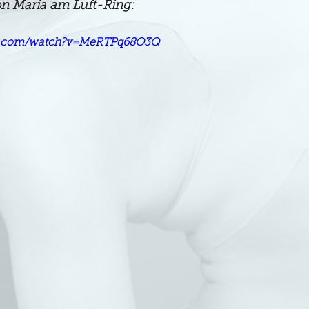
von Maria am Luft-Ring:
be.com/watch?v=MeRTPq68O3Q