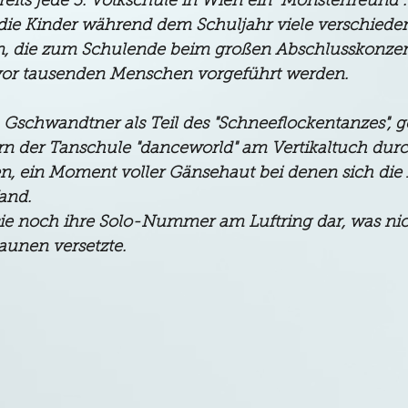
reits jede 3. Volkschule in Wien ein "Monsterfreund".
 die Kinder während dem Schuljahr viele verschieden
, die zum Schulende beim großen Abschlusskonzert
vor tausenden Menschen vorgeführt werden. 
 Gschwandtner als Teil des "Schneeflockentanzes",
n der Tanschule "danceworld" am Vertikaltuch durc
n, ein Moment voller Gänsehaut bei denen sich die A
and. 
ie noch ihre Solo-Nummer am Luftring dar, was nic
aunen versetzte. 