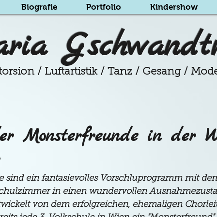
Biografie
Portfolio
Kindershow
ria Gschwandt
orsion / Luftartistik / Tanz / Gesang / Mod
er Monsterfreunde in der W
 sind ein fantasievolles Vorschluprogramm mit de
 Schulzimmer in einen wundervollen Ausnahmezustan
ickelt von dem erfolgreichen, ehemaligen Chorleit