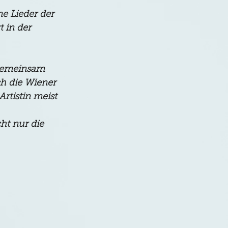
e Lieder der 
 in der 
 gemeinsam 
h die Wiener 
rtistin meist 
ht nur die 