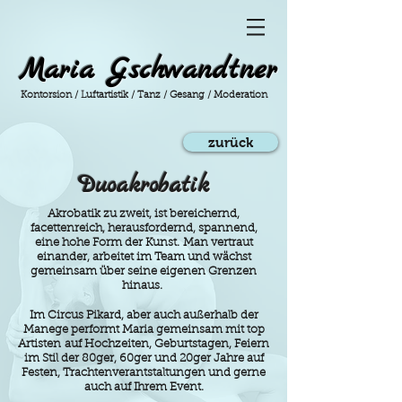
Maria Gschwandtner
Kontorsion / Luftartistik / Tanz / Gesang / Moderation
zurück
Duoakrobatik
Akrobatik zu zweit, ist bereichernd,
facettenreich, herausfordernd, spannend,
eine hohe Form der Kunst. Man vertraut
einander, arbeitet im Team und wächst
gemeinsam über seine eigenen Grenzen
hinaus.
Im Circus Pikard, aber auch außerhalb der
Manege performt Maria gemeinsam mit top
Artisten auf Hochzeiten, Geburtstagen, Feiern
im Stil der 80ger, 60ger und 20ger Jahre auf
Festen, Trachtenverantstaltungen und gerne
auch auf Ihrem Event.