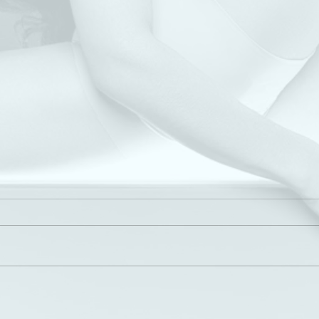
Winterzirkus PIKARD
JTI 