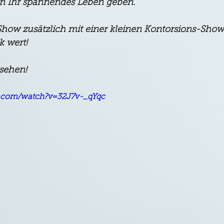
 in Ihr spannendes Leben geben. 
 Show zusätzlich mit einer kleinen Kontorsions-Show
k wert!
sehen!
e.com/watch?v=32J7v-_qYqc